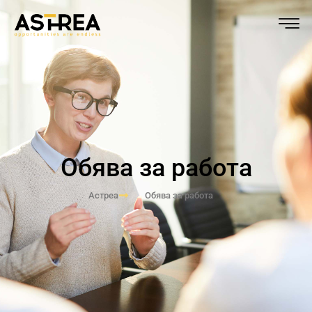
Обява за работа
Астреа
Обява за работа