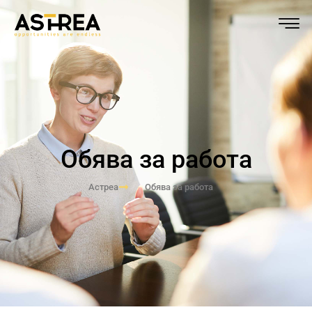
Обява за работа
Астреа
Обява за работа