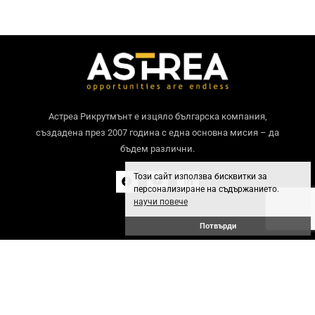
Астреа Рикрутмънт е изцяло българска компания,
създадена през 2007 година с една основна мисия – да
бъдем различни.
Този сайт използва бисквитки за
персонализиране на съдържанието.
научи повече
Потвърди
Общи условия
GDPR политика
© 2024 Астреа Рикрутмънт