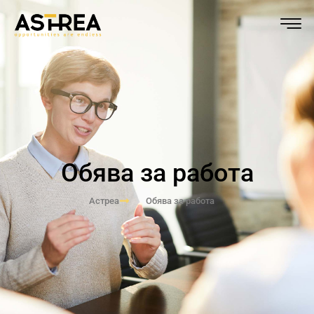
Обява за работа
Астреа
Обява за работа