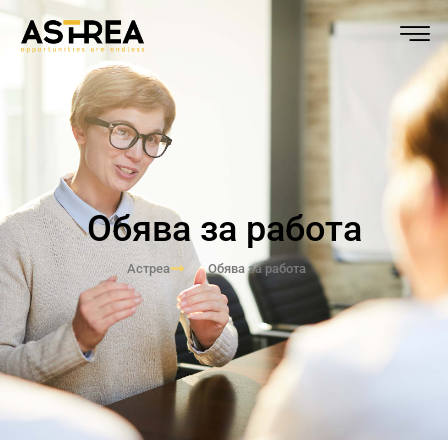
Обява за работа
Астреа
Обява за работа