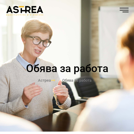
Обява за работа
Астреа
Обява за работа