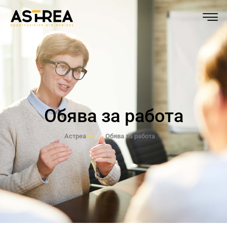
Обява за работа
Астреа
Обява за работа