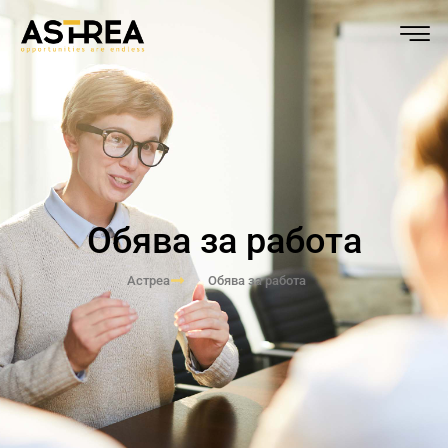
Обява за работа
Астреа
Обява за работа