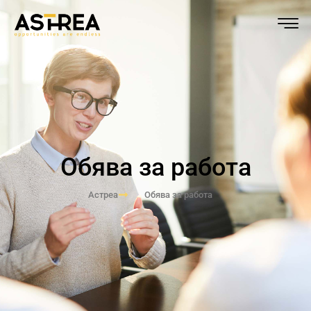
Обява за работа
Астреа
Обява за работа