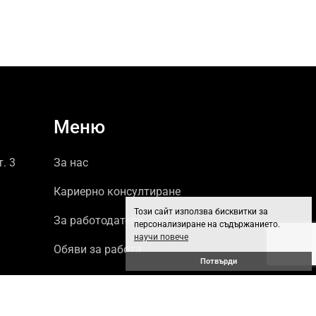
Меню
т. 3
За нас
Кариерно консултиране
Този сайт използва бисквитки за
За работодатели
персонализиране на съдържанието.
научи повече
Обяви за работа
Потвърди