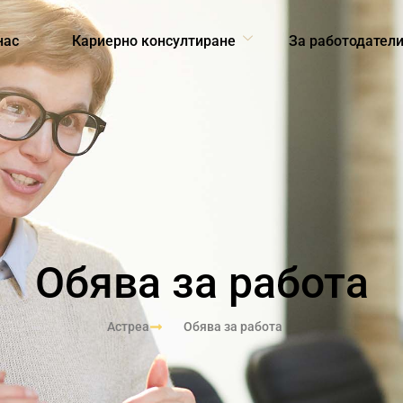
нас
Кариерно консултиране
За работодател
Обява за работа
Астреа
Обява за работа