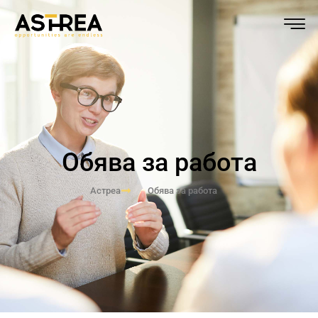
Обява за работа
Астреа
Обява за работа