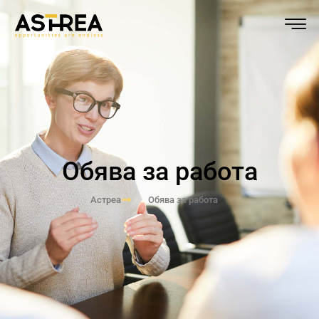
Обява за работа
Астреа
Обява за работа