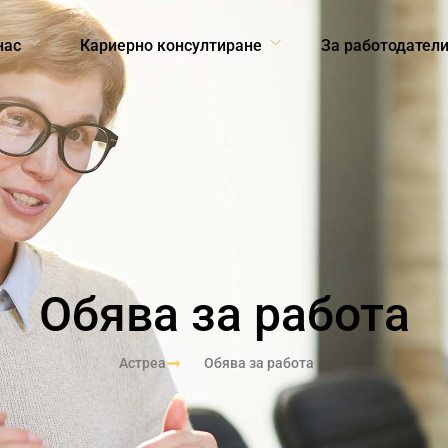
нас
Кариерно консултиране
За работодател
Обява за работа
Астреа
Обява за работа