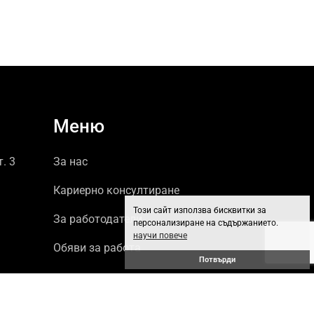
Меню
т. 3
За нас
Кариерно консултиране
Този сайт използва бисквитки за
За работодатели
персонализиране на съдържанието.
научи повече
Обяви за работа
Потвърди