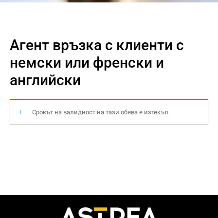
Агент връзка с клиенти с
немски или френски и
английски
Срокът на валидност на тази обява е изтекъл.