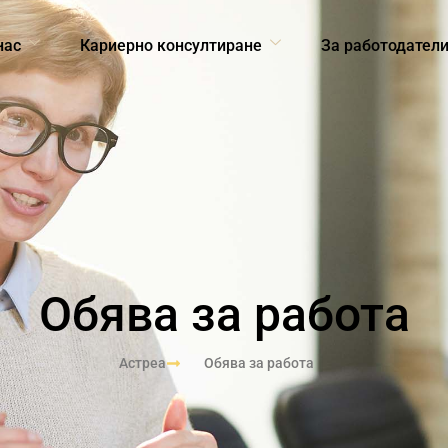
нас
Кариерно консултиране
За работодател
Обява за работа
Астреа
Обява за работа