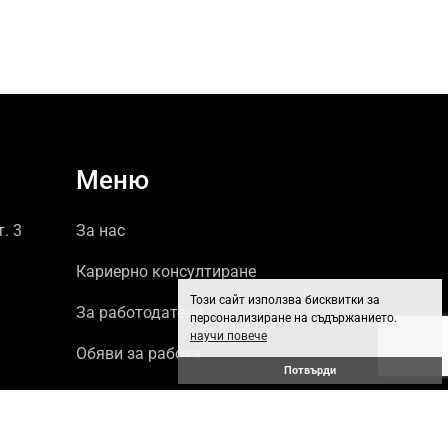
Меню
т. 3
За нас
Кариерно консултиране
Този сайт използва бисквитки за
За работодатели
персонализиране на съдържанието.
научи повече
Обяви за работа
Потвърди