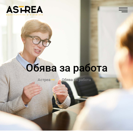
Обява за работа
Астреа
Обява за работа