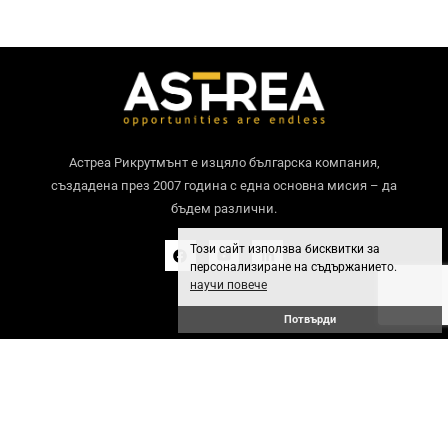
Астреа Рикрутмънт е изцяло българска компания,
създадена през 2007 година с една основна мисия – да
бъдем различни.
Този сайт използва бисквитки за
персонализиране на съдържанието.
научи повече
Потвърди
Общи условия
GDPR политика
© 2024 Астреа Рикрутмънт