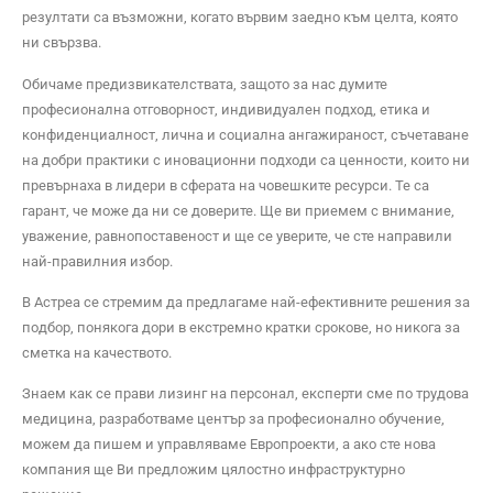
резултати са възможни, когато вървим заедно към целта, която
ни свързва.
Обичаме предизвикателствата, защото за нас думите
професионална отговорност, индивидуален подход, етика и
конфиденциалност, лична и социална ангажираност, съчетаване
на добри практики с иновационни подходи са ценности, които ни
превърнаха в лидери в сферата на човешките ресурси. Те са
гарант, че може да ни се доверите. Ще ви приемем с внимание,
уважение, равнопоставеност и ще се уверите, че сте направили
най-правилния избор.
В Астреa се стремим да предлагаме най-ефективните решения за
подбор, понякога дори в екстремно кратки срокове, но никога за
сметка на качеството.
Знаем как се прави лизинг на персонал, експерти сме по трудова
медицина, разработваме център за професионално обучение,
можем да пишем и управляваме Европроекти, а ако сте нова
компания ще Ви предложим цялостно инфраструктурно