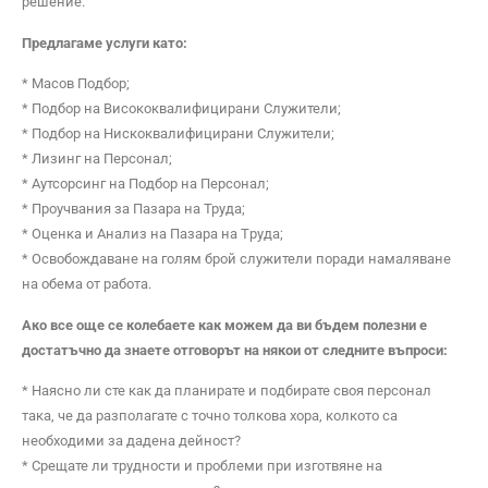
решение.
Предлагаме услуги като:
* Масов Подбор;
* Подбор на Висококвалифицирани Служители;
* Подбор на Нискоквалифицирани Служители;
* Лизинг на Персонал;
* Аутсорсинг на Подбор на Персонал;
* Проучвания за Пазара на Труда;
* Оценка и Aнализ на Пазара на Tруда;
* Освобождаване на голям брой служители поради намаляване
на обема от работа.
Ако все още се колебаете как можем да ви бъдем полезни е
достатъчно да знаете отговорът на някои от следните въпроси:
* Наясно ли сте как да планирате и подбирате своя персонал
така, че да разполагате с точно толкова хора, колкото са
необходими за дадена дейност?
* Срещате ли трудности и проблеми при изготвяне на