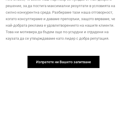
решение, за да постига максимални резултати в условията на
силно конкурентна среда. Разбираме тази наша отговорност,
когато консултираме и даваме препоръки, защото вярваме, че
най-добрата реклама е удовлетворението на нашите клиенти.
Това ни мотивира да бъдем още по-усърдни и отдадени на
каузата да се утвърждаваме като лидер с добра репутация.
Изпратете ни Вашето запитване