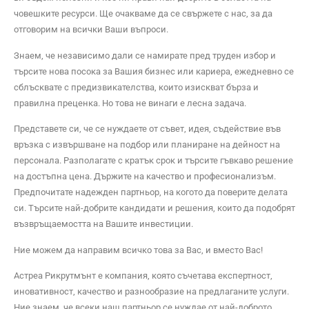
човешките ресурси. Ще очакваме да се свържете с нас, за да
отговорим на всички Ваши въпроси.
Знаем, че независимо дали се намирате пред труден избор и
търсите нова посока за Вашия бизнес или кариера, ежедневно се
сблъсквате с предизвикателства, които изискват бърза и
правилна преценка. Но това не винаги е лесна задача.
Представете си, че се нуждаете от съвет, идея, съдействие във
връзка с извършване на подбор или планиране на дейност на
персонала. Разполагате с кратък срок и търсите гъвкаво решение
на достъпна цена. Държите на качество и професионализъм.
Предпочитате надежден партньор, на когото да поверите делата
си. Търсите най-добрите кандидати и решения, които да подобрят
възвръщаемостта на Вашите инвестиции.
Ние можем да направим всичко това за Вас, и вместо Вас!
Астреа Рикрутмънт е компания, която съчетава експертност,
иновативност, качество и разнообразие на предлаганите услуги.
Ние знаем, че всеки наш партньор се нуждае от най-доброто