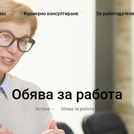
нас
Кариерно консултиране
За работодател
Обява за работа
Астреа
Обява за работа