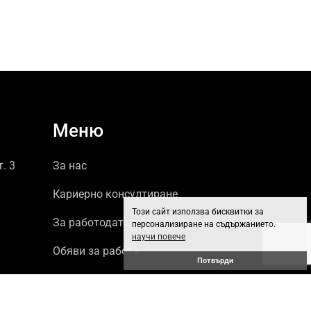
Меню
т. 3
За нас
Кариерно консултиране
Този сайт използва бисквитки за
За работодатели
персонализиране на съдържанието.
научи повече
Обяви за работа
Потвърди