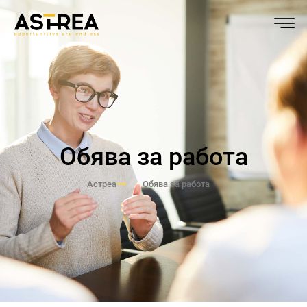
Обява за работа
Астреа
Обява за работа