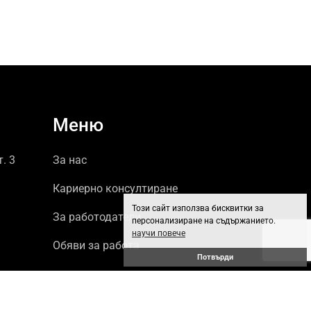
Меню
т. 3
За нас
Кариерно консултиране
Този сайт използва бисквитки за
За работодатели
персонализиране на съдържанието.
научи повече
Обяви за работа
Потвърди