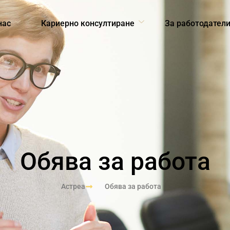
нас
Кариерно консултиране
За работодател
Обява за работа
Астреа
Обява за работа