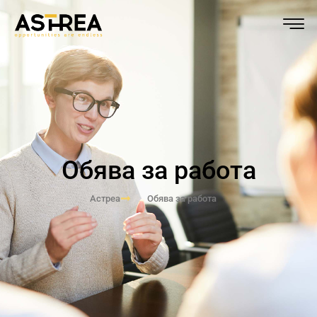
Обява за работа
Астреа
Обява за работа