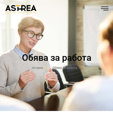
Обява за работа
Астреа
Обява за работа