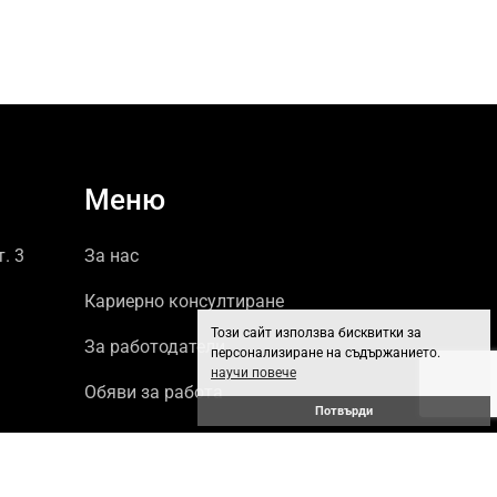
Меню
т. 3
За нас
Кариерно консултиране
Този сайт използва бисквитки за
За работодатели
персонализиране на съдържанието.
научи повече
Обяви за работа
Потвърди