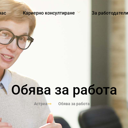
нас
Кариерно консултиране
За работодател
Обява за работа
Астреа
Обява за работа