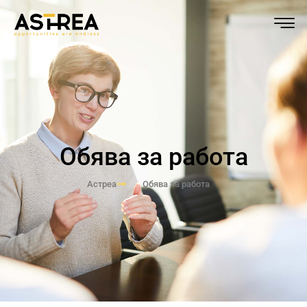
Обява за работа
Астреа
Обява за работа