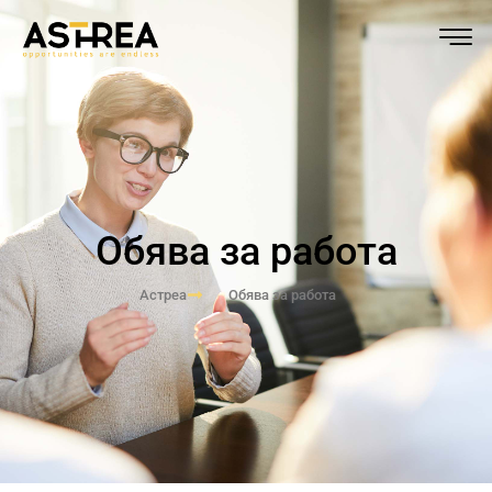
Обява за работа
Астреа
Обява за работа