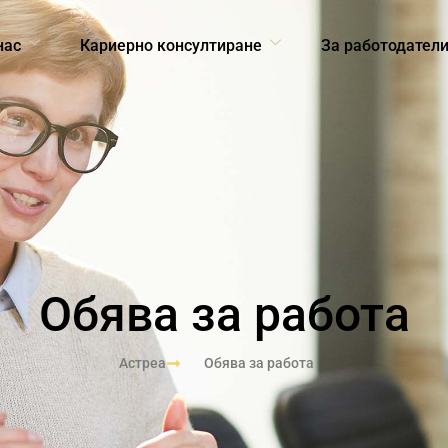
нас
Кариерно консултиране
За работодател
Обява за работа
Астреа
Обява за работа