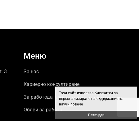
Меню
т. 3
За нас
Кариерно консултиране
Този сайт използва бисквитки за
За работодатели
персонализиране на съдържанието.
научи повече
Обяви за работа
Потвърди