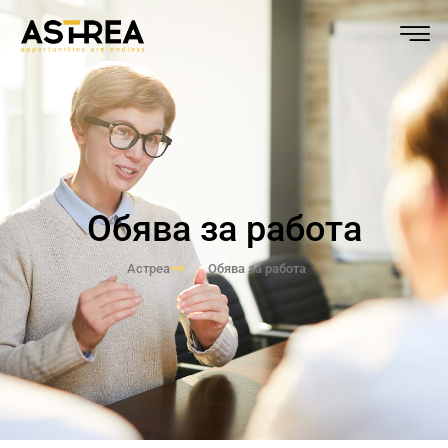
Обява за работа
Астреа
Обява за работа