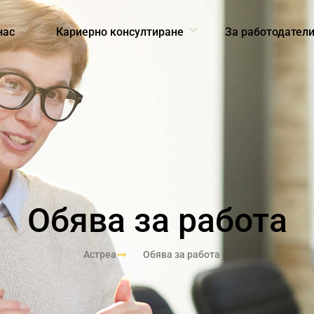
нас
Кариерно консултиране
За работодател
Обява за работа
Астреа
Обява за работа