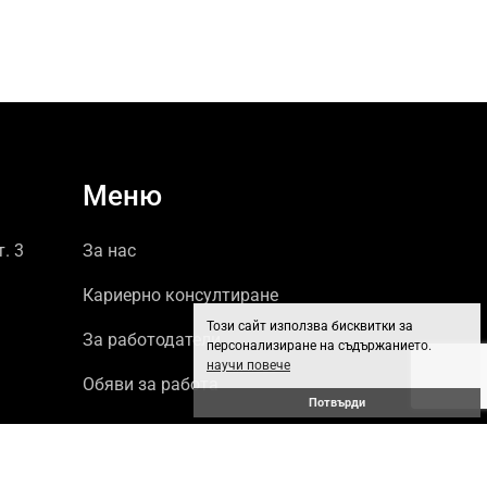
Меню
т. 3
За нас
Кариерно консултиране
Този сайт използва бисквитки за
За работодатели
персонализиране на съдържанието.
научи повече
Обяви за работа
Потвърди