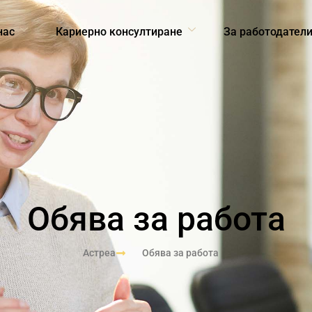
нас
Кариерно консултиране
За работодател
Обява за работа
Астреа
Обява за работа