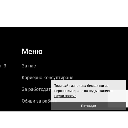
Меню
т. 3
За нас
Кариерно консултиране
Този сайт използва бисквитки за
За работодатели
персонализиране на съдържанието.
научи повече
Обяви за работа
Потвърди