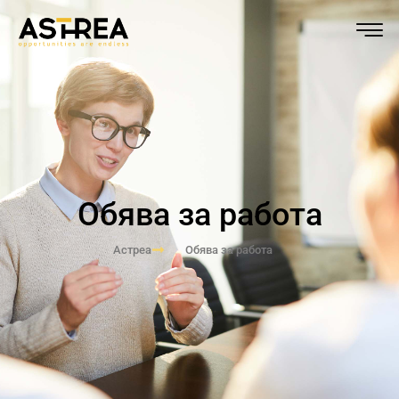
Обява за работа
Астреа
Обява за работа