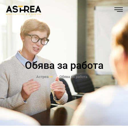
Обява за работа
Астреа
Обява за работа