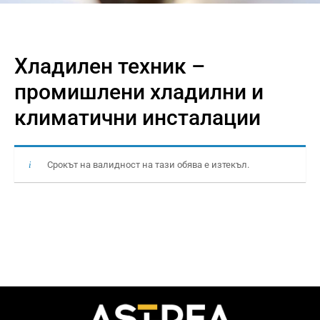
Хладилен техник –
промишлени хладилни и
климатични инсталации
Срокът на валидност на тази обява е изтекъл.