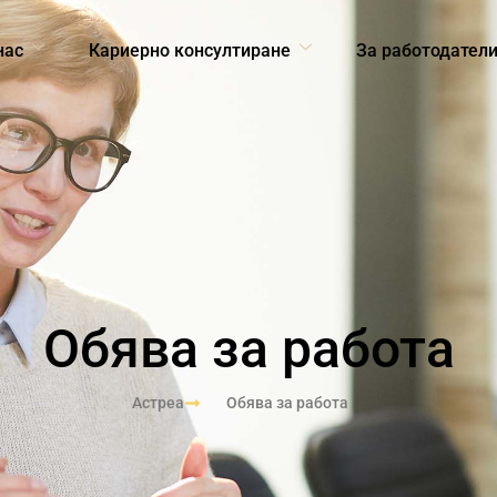
нас
Кариерно консултиране
За работодател
Обява за работа
Астреа
Обява за работа