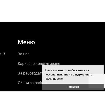
Меню
т. 3
За нас
Кариерно консултиране
Този сайт използва бисквитки за
За работодатели
персонализиране на съдържанието.
научи повече
Обяви за работа
Потвърди