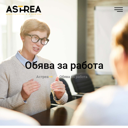
Обява за работа
Астреа
Обява за работа