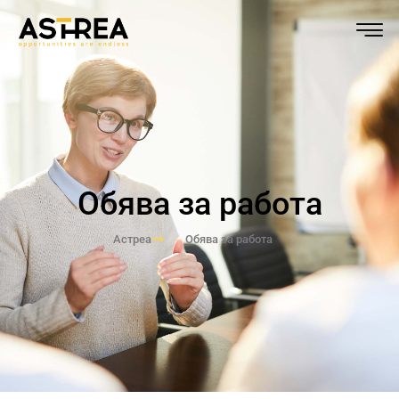
Обява за работа
Астреа
Обява за работа