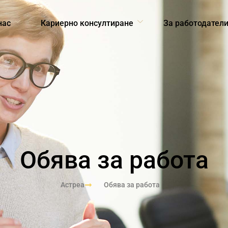
нас
Кариерно консултиране
За работодател
Обява за работа
Астреа
Обява за работа