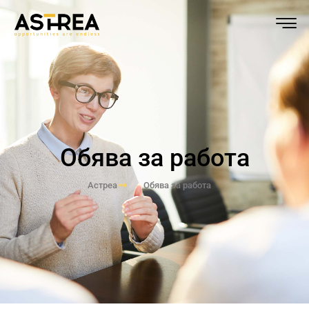
Обява за работа
Астреа
Обява за работа