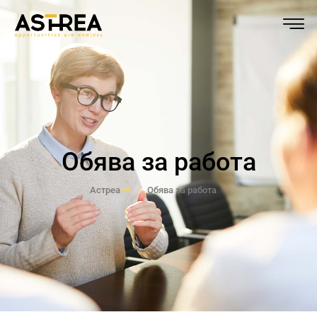
Обява за работа
Астреа
Обява за работа