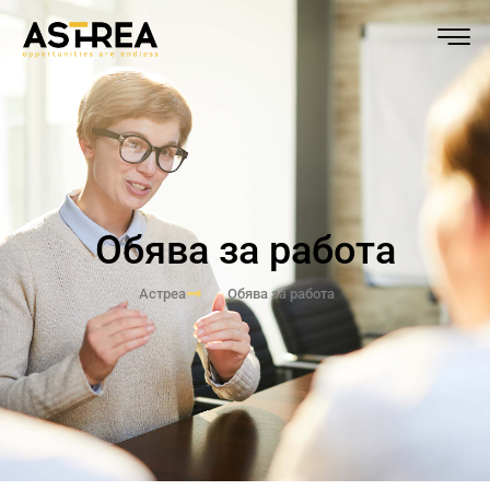
Обява за работа
Астреа
Обява за работа