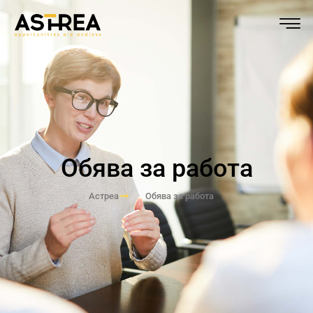
Обява за работа
Астреа
Обява за работа