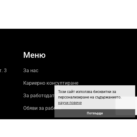
Меню
т. 3
За нас
Кариерно консултиране
Този сайт използва бисквитки за
За работодатели
персонализиране на съдържанието.
научи повече
Обяви за работа
Потвърди