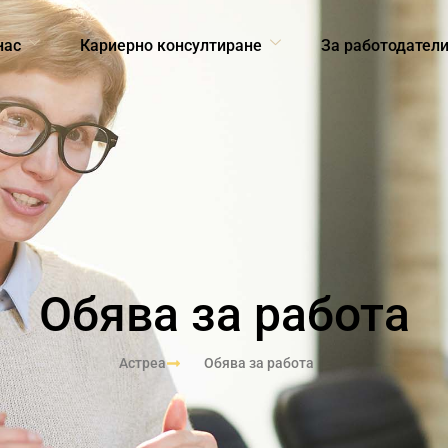
нас
Кариерно консултиране
За работодател
Обява за работа
Астреа
Обява за работа