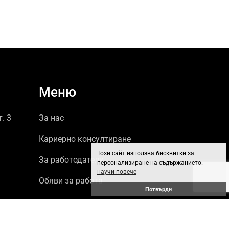
Меню
т. 3
За нас
Кариерно консултиране
Този сайт използва бисквитки за
За работодатели
персонализиране на съдържанието.
научи повече
Обяви за работа
Потвърди