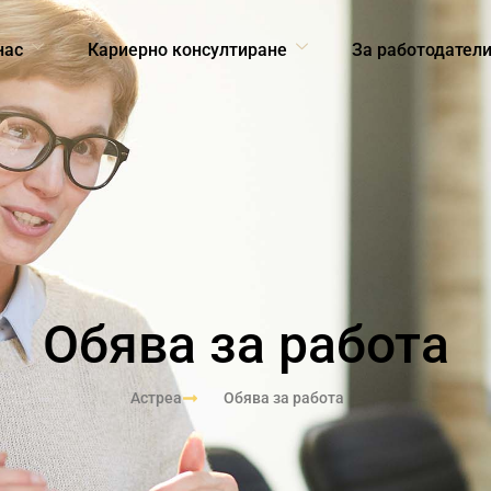
нас
Кариерно консултиране
За работодател
Обява за работа
Астреа
Обява за работа